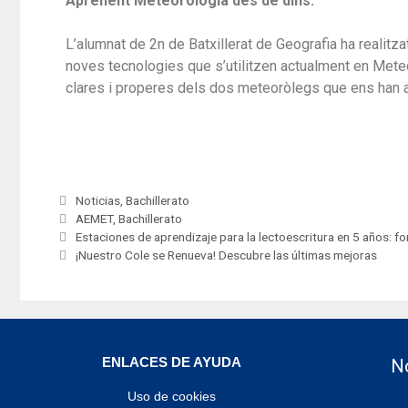
Aprenent
M
eteorologia des de dins
.
L’alumnat de 2n de Batxillerat de Geografia ha realit
noves tecnologies que s’utilitzen actualment en
M
ete
clares i properes dels dos
m
eteoròlegs que ens han
Noticias
,
Bachillerato
AEMET
,
Bachillerato
Estaciones de aprendizaje para la lectoescritura en 5 años: f
¡Nuestro Cole se Renueva! Descubre las últimas mejoras
ENLACES DE AYUDA
No
Uso de cookies