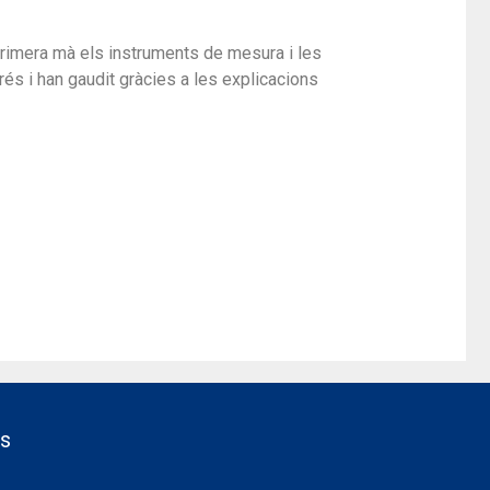
primera
m
à els instruments de
m
esura i les
rés i han gaudit gràcies a les explicacions
as