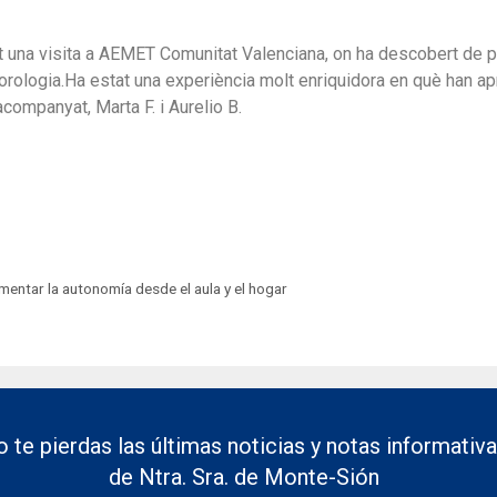
zat una visita a AEMET Comunitat Valenciana, on ha descobert de 
orologia.Ha estat una experiència
m
olt enriquidora en què han ap
 acompanyat,
M
arta F. i Aurelio B.
omentar la autonomía desde el aula y el hogar
 te pierdas las últimas noticias y notas informativ
de Ntra. Sra. de Monte-Sión