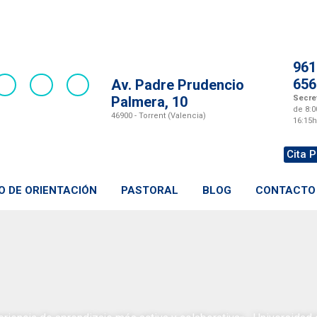
961
656
Av. Padre Prudencio
Palmera, 10
Secret
de 8:0
46900 - Torrent (Valencia)
16:15h
Cita P
O DE ORIENTACIÓN
PASTORAL
BLOG
CONTACTO