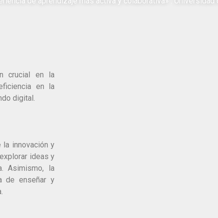
iencia de aprendizaje más activa y colaborativa» . Universidad 
n crucial en la
ficiencia en la
do digital.
 la innovación y
explorar ideas y
. Asimismo, la
ma de enseñar y
.