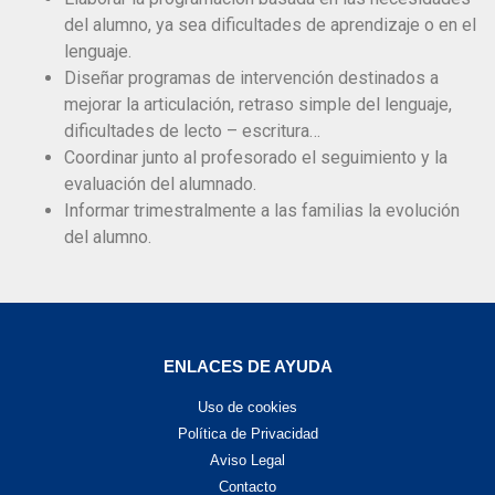
del alumno, ya sea dificultades de aprendizaje o en el
lenguaje.
Diseñar programas de intervención destinados a
mejorar la articulación, retraso simple del lenguaje,
dificultades de lecto – escritura…
Coordinar junto al profesorado el seguimiento y la
evaluación del alumnado.
Informar trimestralmente a las familias la evolución
del alumno.
ENLACES DE AYUDA
Uso de cookies
Política de Privacidad
Aviso Legal
Contacto