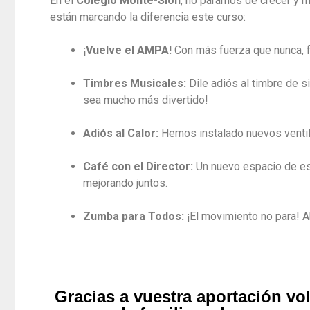
En el
Colegio Monte-Sión
, no paramos de crecer y 
están marcando la diferencia este curso:
¡Vuelve el AMPA!
Con más fuerza que nunca, f
Timbres Musicales:
Dile adiós al timbre de s
sea mucho más divertido!
Adiós al Calor:
Hemos instalado nuevos ventila
Café con el Director:
Un nuevo espacio de esc
mejorando juntos.
Zumba para Todos:
¡El movimiento no para! 
Gracias a vuestra aportación vo