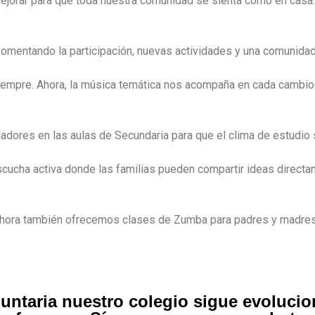
mejorar para que toda nuestra comunidad se sienta como en cas
omentando la participación, nuevas actividades y una comunidad
iempre. Ahora, la música temática nos acompaña en cada cambio d
dores en las aulas de Secundaria para que el clima de estudio 
ucha activa donde las familias pueden compartir ideas directam
Ahora también ofrecemos clases de Zumba para padres y madres 
luntaria nuestro colegio sigue evolucio