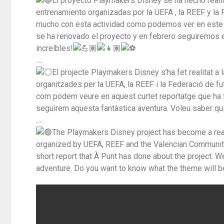
El proyecto Playmakers Disney se ha hecho reali
entrenamiento organizadas por la UEFA , la REEF y la
mucho con esta actividad como podemos ver en este 
se ha renovado el proyecto y en febrero seguiremos 
increíbles!
….
El projecte Playmakers Disney s’ha fet realitat a
organitzades per la UEFA, la REEF i la Federació de f
com podem veure en aquest curtet reportatge que ha fe
seguirem aquesta fantàstica aventura. Voleu saber qui
….
The Playmakers Disney project has become a realit
organized by UEFA, REEF and the Valencian Community F
short report that À Punt has done about the project. W
adventure. Do you want to know what the theme will be?