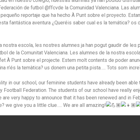
dad en nuestro colegio, nuestras alumnas ya han podido disfruta
 Federación de futbol @ffcvde la Comunidad Valenciana. Las alu
pequeño reportaje que ha hecho À Punt sobre el proyecto. Esta
esta fantástica aventura ¿Queréis saber cual es la temática? o
 la nostra escola, les nostres alumnes ja han pogut gaudir de le
utbol de la Comunitat Valenciana. Les alumnes de la nostra escola
t À Punt sobre el projecte. Estem molt contents de poder anuncia
na n’és la temàtica? us donem una petita pista….. Tots som incre
y in our school, our feminine students have already been able to
ootball Federation. The students of our school have really enjo
e are very happy to announce that it has been renewed and in Febr
 we give you a little clue….. We are all amazing!