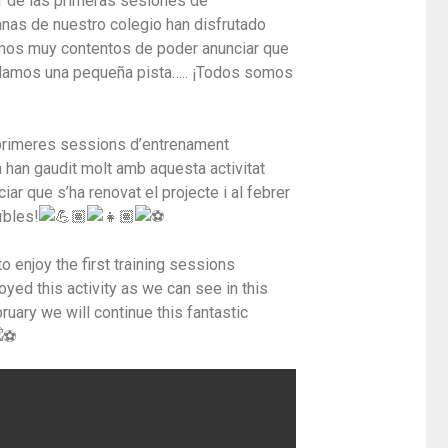
r de las primeras sesiones de
mnas de nuestro colegio han disfrutado
mos muy contentos de poder anunciar que
s damos una pequeña pista….. ¡Todos somos
s primeres sessions d’entrenament
 han gaudit molt amb aquesta activitat
r que s’ha renovat el projecte i al febrer
ïbles!
 enjoy the first training sessions
yed this activity as we can see in this
uary we will continue this fantastic