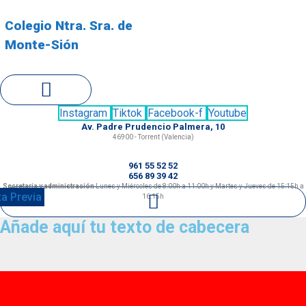
Saltar
al
Colegio Ntra. Sra. de
contenido
Monte-Sión
Instagram
Tiktok
Facebook-f
Youtube
Av. Padre Prudencio Palmera, 10
46900 - Torrent (Valencia)
961 55 52 52
656 89 39 42
Secretaria y administración
Lunes y Miércoles de 8:00h a 11:00h y Martes y Jueves de 15:15h a
ta Previa
16:15h
Añade aquí tu texto de cabecera
Educación
Infantil